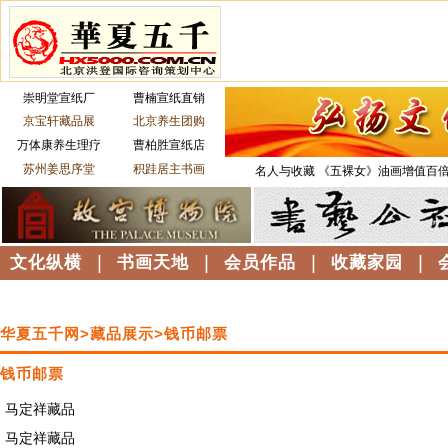
崇明堂宣纸厂
曹楠宣纸直销
京宝轩藏品展
北京养生团购
万体康养生理疗
曹柏胜宣纸店
苏州姜思序堂
积跬居主书画
名人与收藏
《五裸女》油画增值百
文化纵横
|
书画天地
|
会员作品
|
收藏家园
|
华夏五千网>藏品展示>钱币邮票
钱币邮票
马定祥藏品
马定祥藏品