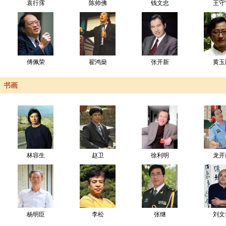
袁行霈
陈帅佛
钱文忠
王守
傅佩荣
翟鸿燊
张开新
黄玉
书画
林容生
赵卫
徐利明
龙开
杨明臣
李松
张继
刘文