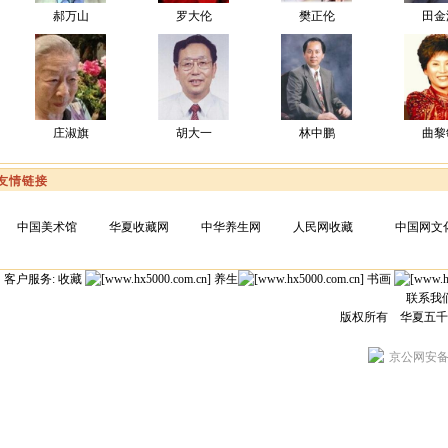
郝万山
罗大伦
樊正伦
田金
庄淑旗
胡大一
林中鹏
曲黎
友情链接
中国美术馆
华夏收藏网
中华养生网
人民网收藏
中国网文
客户服务: 收藏
养生
书画
联系我
版权所有 华夏五
京公网安备 1