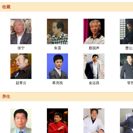
收藏
张宁
朱震
蔡国声
曹公
赵青云
蒋兆悦
金运昌
管
养生