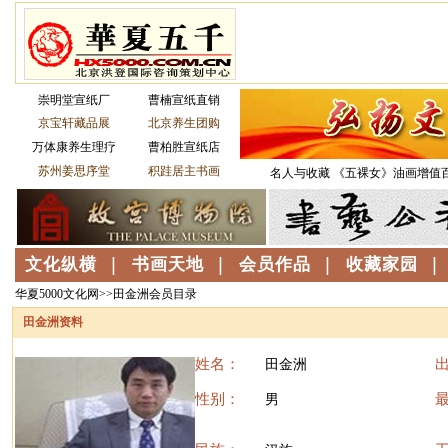
华夏5000文化网>>田金洲会员目录
田金洲资料
姓名：
田金洲
性别：
男