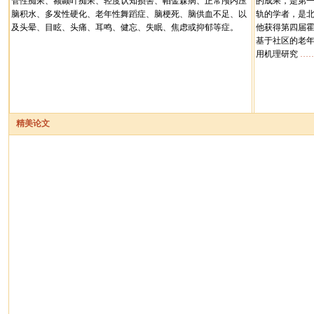
管性痴呆、额颞叶痴呆、轻度认知损害、帕金森病、正常颅内压
的成果，是第
脑积水、多发性硬化、老年性舞蹈症、脑梗死、脑供血不足、以
轨的学者，是北
及头晕、目眩、头痛、耳鸣、健忘、失眠、焦虑或抑郁等症。
他获得第四届
基于社区的老
用机理研究
…
精美论文