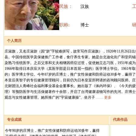
民族：
汉族
职称:
博士
个人简历
庄淑旗，又名庄淑旂（因“旂”字较难拼写，故常写作庄淑旗），1920年11月26
县。中国传统医学及保健推广工作者，食疗养生专家。她是台北迪化街广和堂药铺
染熟习传统医学。之后父亲和丈夫相继因癌症过世，促使她立志习医，1951年成为
1966年取得日本庆应大学（其医学部是日本首屈一指的）医学博士学位。1961
的）医学博士学位。今年87岁的庄博士，推广女性保健和防癌运动30多年，赢得了
本皇后美智子的专任健康管理顾问，目前仍为日本皇室所聘请的咨询顾问医师。庄
北财团法人青峰社会福利事业基金会董事长。她出版了《体内环保》、《今天的疲
理》等预防医学与生活保健著作十余部，开启了台湾健康读物写作的先河。庄博士
观念与女性健康管理。她所推广的“宇宙健康操”、坐月子
…… 更多
专业成就
代表作品
今年90岁的庄博士，推广女性保健和防癌运动30多年，赢得