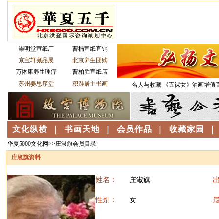
华夏5000文化网>>庄淑旗会员目录
庄淑旗资料
姓名：
庄淑旗
性别：
女