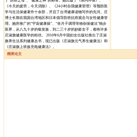
了“防癌之母”、“健康之神”的称誉。她出版了《体内环保》、
《今天的疲劳，今天消除》、《24小时自我健康管理》等预防医
学与生活保健著作十余部，开启了台湾健康读物写作的先河。庄
博士长期在我国台湾地区和日本倡导防癌抗癌观念与女性健康管
理。她所推广的“宇宙健康操”、“坐月子调理等独创保健法”独步
医界，从八九十岁的银发族，到二三十岁的妙龄女子，都有许多
庄淑旗健康医学的粉丝。 2010年6月中国妇女出版社推出了庄淑
旗养生法系列健康丛书，现已出版《庄淑旗元气养生健康法》和
《庄淑旗上班族充电健康法》。
精美论文