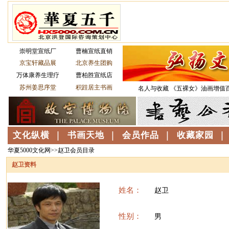
华夏5000文化网>>赵卫会员目录
赵卫资料
姓名：
赵卫
性别：
男