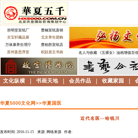
崇明堂宣纸厂
曹楠宣纸直销
京宝轩藏品展
北京养生团购
万体康养生理疗
曹柏胜宣纸店
苏州姜思序堂
积跬居主书画
名人与收藏
《五裸女》油画增值百
文化纵横
|
书画天地
|
会员作品
|
收藏家园
|
华夏5000文化网>>华夏国医
近代名医—哈锐川
发布时间: 2016-11-15
来源: 网络来源 作者:
------------------------------------------------------------------------------------------------------------