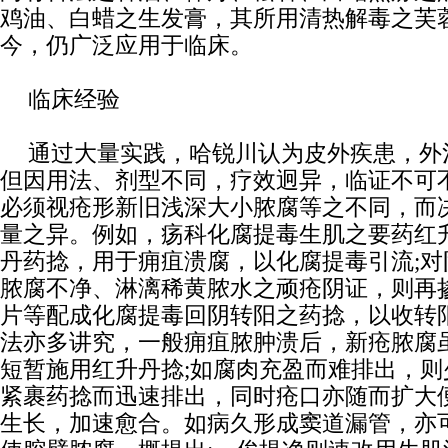
鸡油、白蜡之生发膏，其所用清热解毒之芙
今，仍广泛应用于临床。
临床经验
通过大量实践，哈锐川认为皮外疾患，外
但因用法、剂型不同，疗效迥异，临证不可
必须视疮形新旧浅深大小脓腐等之不同，而
量之异。例如，疡科化腐提毒生肌之要药红
丹药捻，用于痈疽溃腐，以化腐提毒引流;
脓腐不净、淋漓稀黄脓水之顽疮阴证，则再
片等配成化腐提毒回阴转阳之药捻，以收转
法亦多讲究，一般痈疽脓肿溃后，新疮脓腐
短暂施用红升丹捻;如腐肉充盈而难排出，
紧裹药捻而迅速排出，同时疮口亦随而扩大
生长，加速愈合。如病久形成窦道漏管，亦