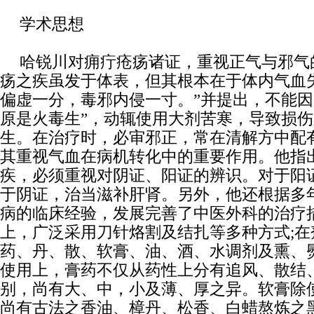
学术思想
哈锐川对痈疔疮疡诸证，重视正气与邪气
疡之疾虽发于体表，但其根本在于体内气血
偏虚一分，毒邪内侵一寸。”并提出，不能因
原是火毒生”，动辄使用大剂苦寒，导致损
生。在治疗时，必审邪正，常在清解方中配
其重视气血在病机转化中的重要作用。他指
疾，必须重视对阴证、阳证的辨识。对于阳
于阴证，治当滋补肝肾。另外，他还根据多
病的临床经验，发展完善了中医外科的治疗
上，广泛采用刀针烙割及结扎等多种方式;在
药、丹、散、软膏、油、酒、水调剂及熏、
使用上，膏药不仅从药性上分有追风、散结
别，尚有大、中，小及薄、厚之异。软膏除
尚有古法之香油、樟丹、松香、白蜡熬炼之