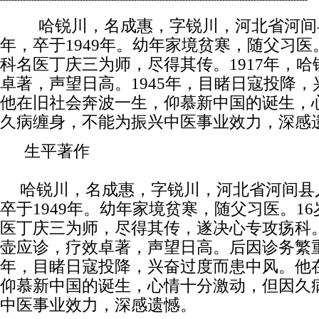
哈锐川，名成惠，字锐川，河北省河间县人
年，卒于1949年。幼年家境贫寒，随父习医
科名医丁庆三为师，尽得其传。1917年，
卓著，声望日高。1945年，目睹日寇投降
他在旧社会奔波一生，仰慕新中国的诞生，
久病缠身，不能为振兴中医事业效力，深感
生平著作
哈锐川，名成惠，字锐川，河北省河间县人
卒于1949年。幼年家境贫寒，随父习医。1
医丁庆三为师，尽得其传，遂决心专攻疡科。
壶应诊，疗效卓著，声望日高。后因诊务繁重
年，目睹日寇投降，兴奋过度而患中风。他
仰慕新中国的诞生，心情十分激动，但因久
中医事业效力，深感遗憾。