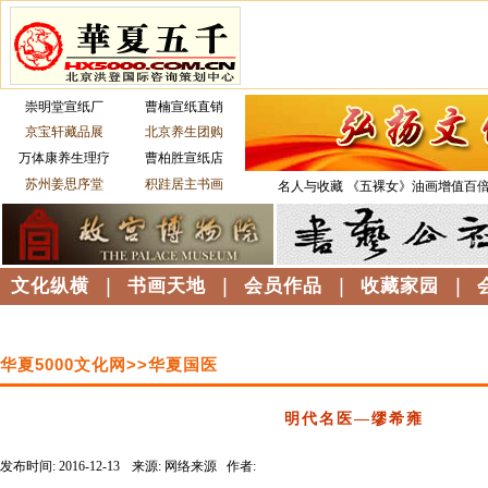
崇明堂宣纸厂
曹楠宣纸直销
京宝轩藏品展
北京养生团购
万体康养生理疗
曹柏胜宣纸店
苏州姜思序堂
积跬居主书画
名人与收藏
《五裸女》油画增值百
文化纵横
|
书画天地
|
会员作品
|
收藏家园
|
华夏5000文化网>>华夏国医
明代名医—缪希雍
发布时间: 2016-12-13
来源: 网络来源 作者:
------------------------------------------------------------------------------------------------------------