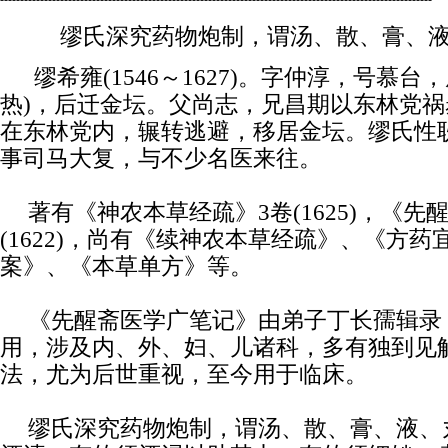
缪氏深究药物炮制，谓汤、散、膏、液
缪希雍(1546～1627)。字仲淳，号慕台
热)，后迁金坛。父尚志，兄昌期以东林党
在东林党内，辗转逃避，移居金坛。缪氏性
事司马大复，与不少名医来往。
著有《神农本草经疏》3卷(1625)，《先
(1622)，尚有《续神农本草经疏》、《方
案》、《本草单方》等。
《先醒斋医学广笔记》由弟子丁长孺辑录
用，涉及内、外、妇、儿诸科，多有独到见
法，尤为后世重视，至今用于临床。
缪氏深究药物炮制，谓汤、散、膏、液、