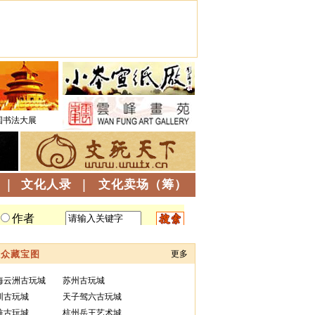
国书法大展
|
文化人录
|
文化卖场（筹）
大众藏宝图
更多
海云洲古玩城
苏州古玩城
圳古玩城
天子驾六古玩城
淮古玩城
杭州岳王艺术城