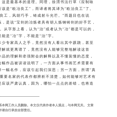
，这是最基本的道理。同理，徐渭书法行草《应制咏
该是“欧冶良工”，而译者将其译为“欧治良工”了。
良工，风胡巧手，铸成射斗光芒。”而题目也在说
炼，是说“宝剑的冶炼者具有胡人炼钢铸剑的好手艺，
。从字形上看，认为“治”或者认为“冶”都是可以的，
能是“冶”字，不能是“治”字。
少专家高人之手，竟然没有人看出其中蹊跷，甚至
理解就更离谱了，竟然没有人能够完整地解读这首
作品的理解和牵强附会的解释以及不懂装懂的态度，
这幅作品被误读说明了，一方面从事书画艺术需要有
样一幅名作，应该引起我们深思；另一方面，所谓“真
此重要名家的代表作都辨析不清楚，如何能够对艺术有
是应该严肃认真，因为，哪怕一点点的差错，也将造
--------------------------------------
系本网工作人员删除。本文仅代表作者本人观点，与本网无关。 文章
并请自行承担全部责任。