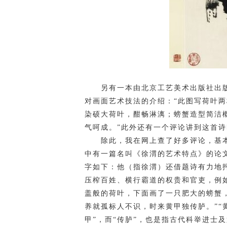
另有一本由北京工艺美术出版社出版
对画面艺术技法的介绍：“此图写荷叶
染硕大荷叶，酣畅淋漓；螃蟹造型简洁
气呵成。”此外还有一个评论讲到这首诗
除此，我在网上查了好多评论，基本
中有一篇名叫《徐渭的艺术特点》的论
字如下：他（指徐渭）还借题诗有力地
压榨百姓、横行霸道的权贵和官吏，例
盖般的荷叶，下面画了一只肥大的螃蟹
养就孤标人不识，时来黄甲独传胪。”“
甲”，而“传胪”，也是指古代科举进士