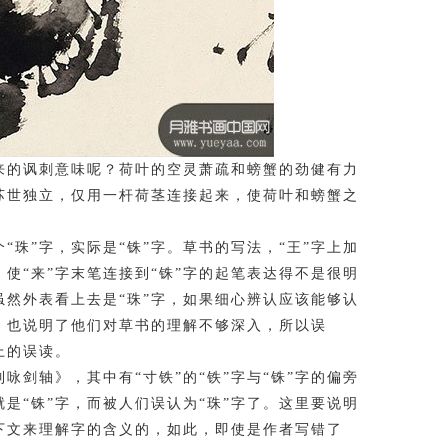
来的讽刺意味呢？荷叶的空灵萧疏和螃蟹的劲健有力
苏世独立，仅用一杆荷茎连接起来，使荷叶和螃蟹之
”字，实际是“铢”字。草书的写法，“王”字上加
，使“来”字末笔连接到“铢”字的起笔表达得不是很明
虽然外表看上去是“珠”字，如果细心辨认应该能够认
，也说明了他们对草书的理解不够深入，所以误
上的误读。
轴》，其中有“寸铁”的“铁”字与“铢”字的偏旁
是“铢”字，而被人们误认为“珠”字了。这里要说明
下文来理解字的含义的，如此，即使是作者写错了