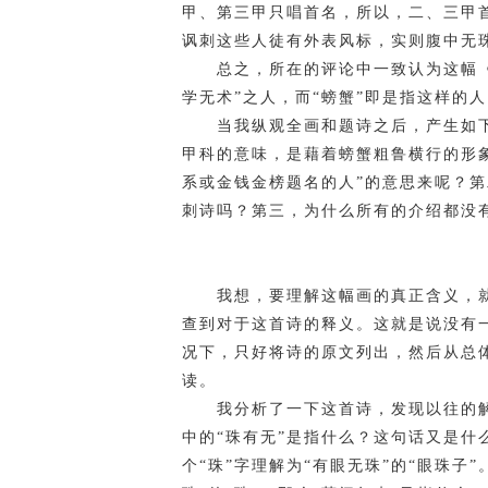
甲、第三甲只唱首名，所以，二、三甲
讽刺这些人徒有外表风标，实则腹中无
总之，所在的评论中一致认为这幅《黄
学无术”之人，而“螃蟹”即是指这样的
当我纵观全画和题诗之后，产生如下
甲科的意味，是藉着螃蟹粗鲁横行的形
系或金钱金榜题名的人”的意思来呢？第
刺诗吗？第三，为什么所有的介绍都没
我想，要理解这幅画的真正含义，就
查到对于这首诗的释义。这就是说没有
况下，只好将诗的原文列出，然后从总
读。
我分析了一下这首诗，发现以往的解
中的“珠有无”是指什么？这句话又是什
个“珠”字理解为“有眼无珠”的“眼珠子