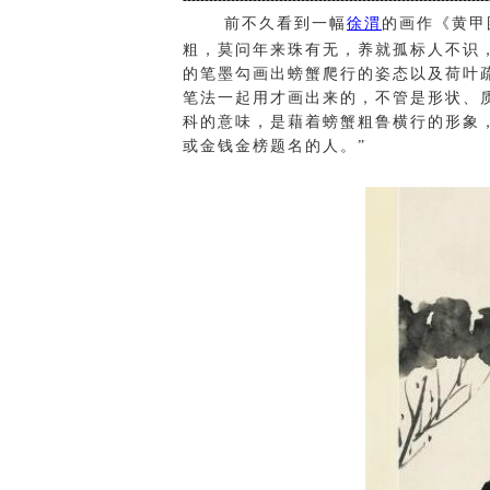
前不久看到一幅
徐渭
的画作《黄甲
粗，莫问年来珠有无，养就孤标人不识，
的笔墨勾画出螃蟹爬行的姿态以及荷叶
笔法一起用才画出来的，不管是形状、
科的意味，是藉着螃蟹粗鲁横行的形象
或金钱金榜题名的人。”