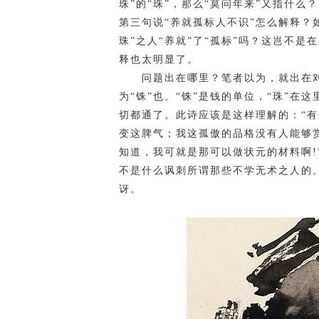
珠”的“珠”，那么“莫问年来”又指什么
第三句说“养就孤标人不识”怎么解释？
珠”之人“养就”了“孤标”吗？这岂不
释也太明显了。
问题出在哪里？笔者以为，就出在对于这
为“铢”也。“铢”是钱的单位，“珠”在
切都通了。此诗应该是这样理解的：“
变这脾气；我这孤傲的品格没有人能够
知道，我可就是那可以做状元的材料啊!
不是什么讽刺所谓那些不学无术之人的
讶。