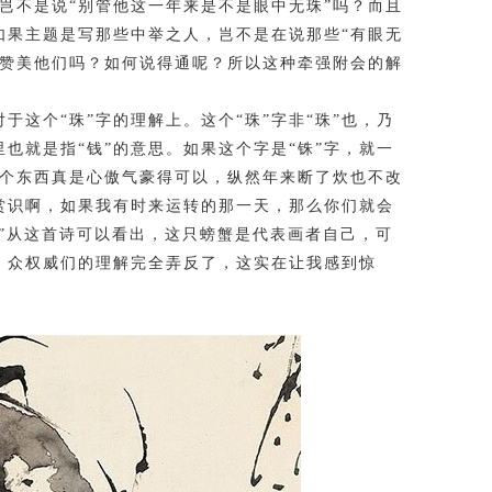
？岂不是说“别管他这一年来是不是眼中无珠”吗？而且
如果主题是写那些中举之人，岂不是在说那些“有眼无
是在赞美他们吗？如何说得通呢？所以这种牵强附会的解
个“珠”字的理解上。这个“珠”字非“珠”也，乃
这里也就是指“钱”的意思。如果这个字是“铢”字，就一
有个东西真是心傲气豪得可以，纵然年来断了炊也不改
赏识啊，如果我有时来运转的那一天，那么你们就会
”从这首诗可以看出，这只螃蟹是代表画者自己，可
。众权威们的理解完全弄反了，这实在让我感到惊