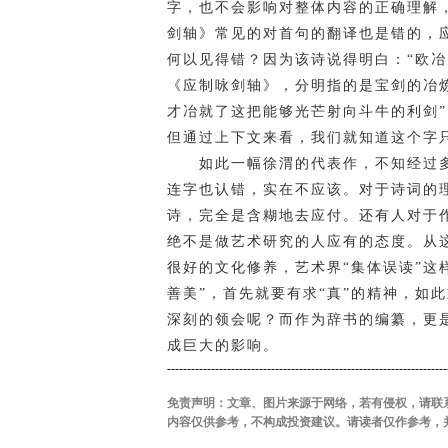
字，也不会影响对整体内容的正确理解
剑轴》常见的对首句的翻译也是错的，应
何以见得错？因为该诗说得明白：“欧冶
《应制咏剑轴》，分明指的是宝剑的冶
才冶就了这把能够光芒射向斗牛的利剑”
但通过上下文来看，我们就知道这个字只
如此一幅徐渭的代表作，不知经过多
连字也认错，实在不应该。对于诗词的
诗，完全是含糊地去应付。还有人对于
绝不是做艺术研究的人应有的态度。从
很好的文化修养，艺术界“集体误读”这
善美”，首先就要有求“真”的精神，如
深刻的领会呢？而作为辞书的编纂，更
成巨大的影响。
----------------------------------------------------------------------
免责声明：文章、图片来源于网络，若有侵权，请联
内容仅供参考，不构成投资建议。请读者仅作参考，