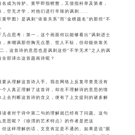
首名成为传胪。黄甲即指螃蟹，又借指科举及第者，
珠，空无才学，对他们进行辛辣的讽刺……
甲图》是讽刺“依靠关系”而“金榜题名”的那些“不
人。
几点思考：第一，这个画面何以能够看出“讽刺进士
象，来嘲讽那些胸无点墨、世人不耻，但却能依靠关
二，这首诗的意思也是讽刺这些“不学无术”之人的讽
有全部译出这首题画诗呢？
要从理解这首诗入手。我在网络上反复寻查竟没有
一个人真正理解了这首诗，却在不理解诗的意思的情
体上去判断这首诗的含义，便有了上文提到的诸多解
读者对于诗中第二句的理解就已经有了问题。这句
么意思呢？《徐渭的艺术特点》的作者是把这
”。但这样理解的话，文意肯定是不通的。如果是说“眼