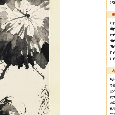
郭
近
明
近
明
明
近
近
辰
婺
堂
黄
蒲
凤
皖