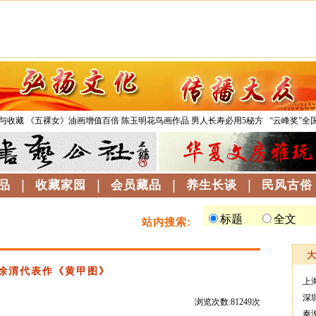
与收藏
《五裸女》油画增值百倍
陈玉明花鸟画作品
男人长寿必用5秘方
“云峰奖”全
品
|
收藏家园
|
会员藏品
|
养生长谈
|
民风古俗
站内搜索:
徐渭代表作《黄甲图》
上
深
浏览次数:81249次
秦
--------------------------------------