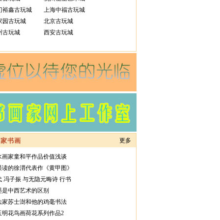
门裕鑫古玩城
上海中福古玩城
家园古玩城
北京古玩城
州古玩城
西安古玩城
名家书画
更多
水画家童和平作品价值浅谈
误读的徐渭代表作《黄甲图》
代 冯子振 与无隐元晦诗 行书
墨是中西艺术的区别
法家苏士澍和他的鸡毫书法
玉明花鸟画荷花系列作品2