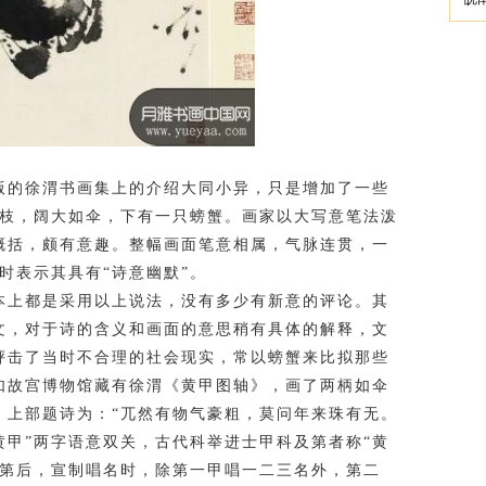
的徐渭书画集上的介绍大同小异，只是增加了一些
两枝，阔大如伞，下有一只螃蟹。画家以大写意笔法泼
概括，颇有意趣。整幅画面笔意相属，气脉连贯，一
时表示其具有“诗意幽默”。
上都是采用以上说法，没有多少有新意的评论。其
文，对于诗的含义和画面的意思稍有具体的解释，文
抨击了当时不合理的社会现实，常以螃蟹来比拟那些
如故宫博物馆藏有徐渭《黄甲图轴》，画了两柄如伞
，上部题诗为：“兀然有物气豪粗，莫问年来珠有无。
黄甲”两字语意双关，古代科举进士甲科及第者称“黄
及第后，宣制唱名时，除第一甲唱一二三名外，第二