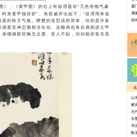
厦
图》，《黄甲图》的右上有徐渭题诗“兀然有物气豪
潘
时来黄甲独传胪”。有权威评论如下：“徐渭用奔放
郑
疏落的秋天气氛。螃蟹的造型虽然简单，但却是许多
质感甚至神态都相当生动。这幅画也有在讽刺进士甲
，来嘲讽那些胸无点墨、世人不耻，但却能依靠关系
山
被
元
水
书
陈