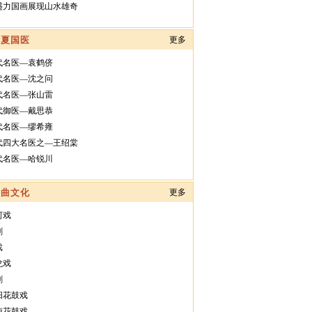
盛力国画展现山水雄奇
华夏国医
更多
代名医—袁鹤侪
代名医—沈之问
代名医—张山雷
代御医—戴思恭
代名医—缪希雍
代四大名医之—王绍棠
代名医—哈锐川
戏曲文化
更多
河戏
剧
戏
龙戏
剧
阳花鼓戏
南花鼓戏