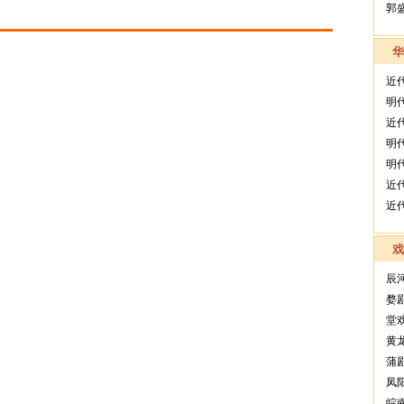
郭
近
明
近
明
明
近
近
辰
婺
堂
黄
蒲
凤
皖