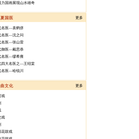
盛力国画展现山水雄奇
华夏国医
更多
代名医—袁鹤侪
代名医—沈之问
代名医—张山雷
代御医—戴思恭
代名医—缪希雍
代四大名医之—王绍棠
代名医—哈锐川
戏曲文化
更多
河戏
剧
戏
龙戏
剧
阳花鼓戏
南花鼓戏