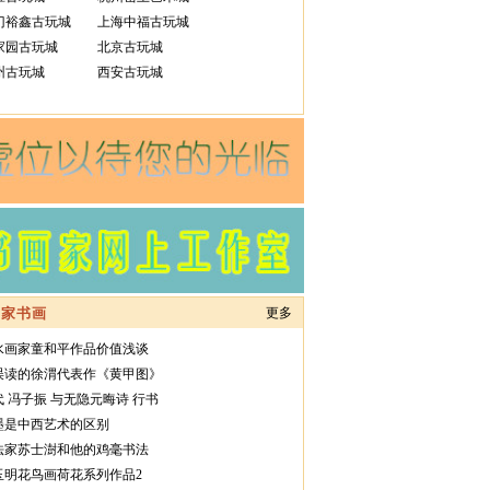
门裕鑫古玩城
上海中福古玩城
家园古玩城
北京古玩城
州古玩城
西安古玩城
名家书画
更多
水画家童和平作品价值浅谈
误读的徐渭代表作《黄甲图》
代 冯子振 与无隐元晦诗 行书
墨是中西艺术的区别
法家苏士澍和他的鸡毫书法
玉明花鸟画荷花系列作品2