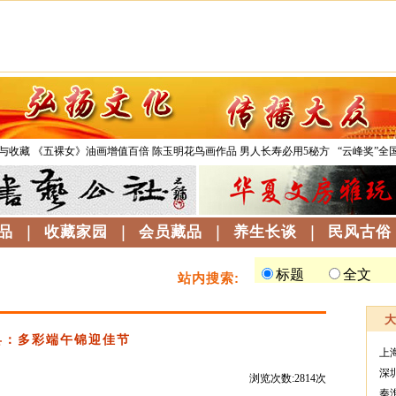
与收藏
《五裸女》油画增值百倍
陈玉明花鸟画作品
男人长寿必用5秘方
“云峰奖”全
品
|
收藏家园
|
会员藏品
|
养生长谈
|
民风古俗
站内搜索:
县：多彩端午锦迎佳节
上
深
浏览次数:2814次
秦
--------------------------------------