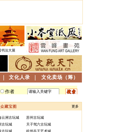
国书法大展
|
文化人录
|
文化卖场（筹）
大众藏宝图
更多
海云洲古玩城
苏州古玩城
圳古玩城
天子驾六古玩城
淮古玩城
杭州岳王艺术城