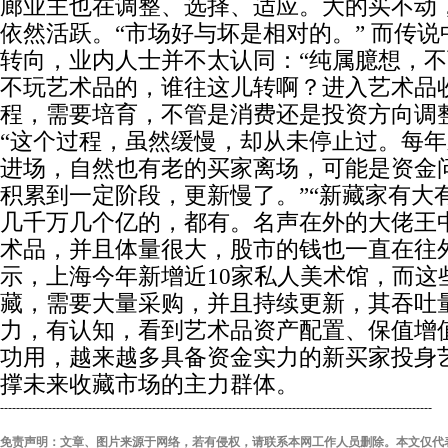
廊业主也在调整、选择、适应。大的买不动
依然活跃。“市场好与坏是相对的。” 而传
转向，业内人士并不太认同：“纯属臆想，
不玩艺术品的，谁往这儿转啊？进入艺术品
程，需要培育，不管是消费还是投资方向调
“这个过程，虽然缓慢，却从未停止过。每
进场，自然也有老的买家离场，可能是资金
积累到一定阶段，更新慢了。”“新藏家有大
几千万几个亿的，都有。名声在外的大佬王
术品，并且体量很大，股市的钱也一直在往外
示，上海今年新增近10家私人美术馆，而这
藏，需要大量采购，并且持续更新，其吞吐量
力，有认知，看到艺术品资产配置、保值增
功用，越来越多具备资金实力的新买家投身
撑未来收藏市场的主力群体。
------------------------------------------------------------------------------------------------------------
免责声明：文章、图片来源于网络，若有侵权，请联系本网工作人员删除。本文仅代