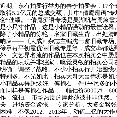
近期广东有拍卖行举办的春季拍卖会，17个专
取得5.2亿元的总成交额，其中“倩庵痴语”
套”佳绩。 “倩庵痴语专场是吴湖帆与周鍊
是小尺寸作品，这是小精品强劲的最佳诠释
除了小精品的惊艳，名家旧藏生货，出处清
响应——《大成》杂志主编沈苇窗旧藏专场
徐承赉平初霞伉俪旧藏专题等，成交率都达到
外，文艺界名流的作品也在本次拍卖会中屡
精品的表现并非独家，嗅觉灵敏的拍卖公司
明确，调整了战略。不少小拍卖行开始围绕
特别多。不光如此，拍卖大哥大嘉德亦是如
小精品卖得超级好。傅抱石一件1平尺多的小
而同样是傅抱石作品，一幅估价5000万—60
作，流拍。 市场热度的厚此薄彼并非偶然。
关，进场资金紧张。”专家分析，大资金紧
困难，不像2012、2013年，动辄上亿的大