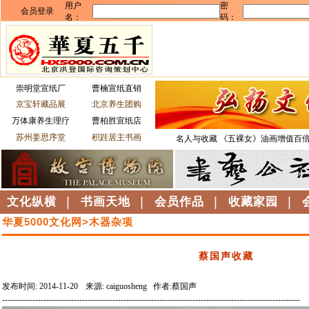
崇明堂宣纸厂
曹楠宣纸直销
京宝轩藏品展
北京养生团购
万体康养生理疗
曹柏胜宣纸店
苏州姜思序堂
积跬居主书画
名人与收藏
《五裸女》油画增值百
文化纵横
|
书画天地
|
会员作品
|
收藏家园
|
华夏5000文化网>木器杂项
蔡国声收藏
发布时间: 2014-11-20
来源: caiguosheng 作者:蔡国声
------------------------------------------------------------------------------------------------------------