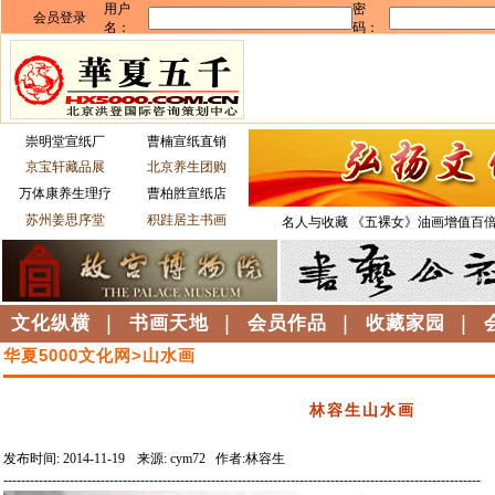
崇明堂宣纸厂
曹楠宣纸直销
京宝轩藏品展
北京养生团购
万体康养生理疗
曹柏胜宣纸店
苏州姜思序堂
积跬居主书画
名人与收藏
《五裸女》油画增值百
文化纵横
|
书画天地
|
会员作品
|
收藏家园
|
华夏5000文化网>山水画
林容生山水画
发布时间: 2014-11-19
来源: cym72 作者:林容生
------------------------------------------------------------------------------------------------------------