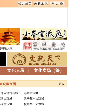
国书法大展
|
文化人录
|
文化卖场（筹）
大众藏宝图
更多
上海云洲古玩城
苏州古玩城
深圳古玩城
天子驾六古玩城
秦淮古玩城
杭州岳王艺术城