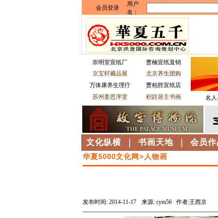
崇明堂宣纸厂
曹楠宣纸直销
京宝轩藏品展
北京养生团购
万体康养生理疗
曹柏胜宣纸店
苏州姜思序堂
积跬居主书画
名人
文化纵横
|
书画天地
|
会员作
华夏5000文化网>人物画
发布时间: 2014-11-17
来源: cym56 作者:王西京
---------------------------------------------------------------------