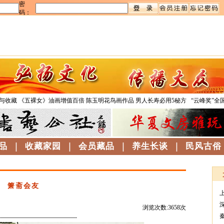
与收藏
《五裸女》油画增值百倍
陈玉明花鸟画作品
男人长寿必用5秘方
“云峰奖”全
品
|
收藏家园
|
会员藏品
|
养生长谈
|
民风古俗
箫斋会友
浏览次数:3658次
---------------------------------------