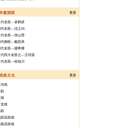
华夏国医
更多
近代名医—袁鹤侪
明代名医—沈之问
近代名医—张山雷
明代御医—戴思恭
明代名医—缪希雍
近代四大名医之—王绍棠
近代名医—哈锐川
戏曲文化
更多
辰河戏
婺剧
堂戏
黄龙戏
蒲剧
凤阳花鼓戏
皖南花鼓戏