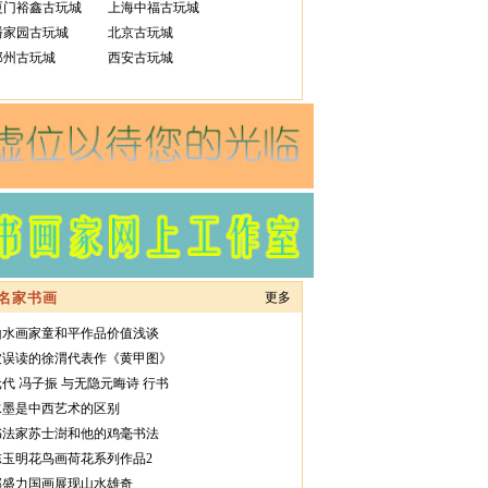
厦门裕鑫古玩城
上海中福古玩城
潘家园古玩城
北京古玩城
郑州古玩城
西安古玩城
名家书画
更多
山水画家童和平作品价值浅谈
被误读的徐渭代表作《黄甲图》
元代 冯子振 与无隐元晦诗 行书
水墨是中西艺术的区别
书法家苏士澍和他的鸡毫书法
陈玉明花鸟画荷花系列作品2
郭盛力国画展现山水雄奇