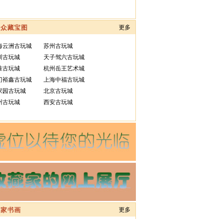
大众藏宝图
更多
海云洲古玩城
苏州古玩城
圳古玩城
天子驾六古玩城
淮古玩城
杭州岳王艺术城
门裕鑫古玩城
上海中福古玩城
家园古玩城
北京古玩城
州古玩城
西安古玩城
名家书画
更多