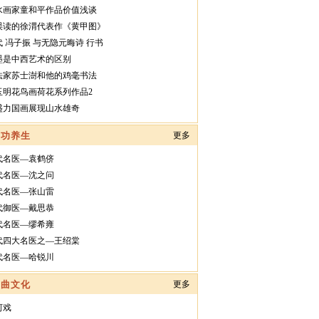
水画家童和平作品价值浅谈
误读的徐渭代表作《黄甲图》
代 冯子振 与无隐元晦诗 行书
墨是中西艺术的区别
法家苏士澍和他的鸡毫书法
玉明花鸟画荷花系列作品2
盛力国画展现山水雄奇
气功养生
更多
代名医—袁鹤侪
代名医—沈之问
代名医—张山雷
代御医—戴思恭
代名医—缪希雍
代四大名医之—王绍棠
代名医—哈锐川
戏曲文化
更多
河戏