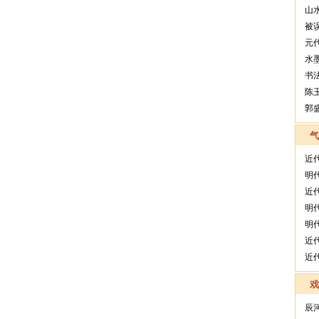
山
被
元
水
书
陈
郭
近
明
近
明
明
近
近
辰