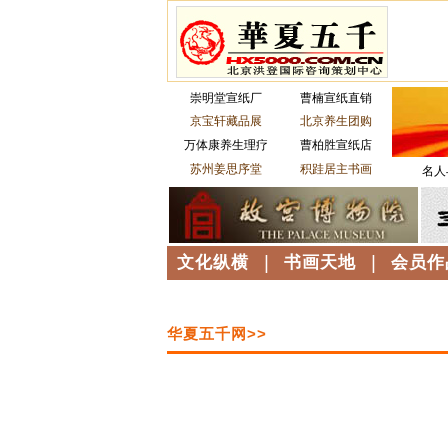
崇明堂宣纸厂
曹楠宣纸直销
京宝轩藏品展
北京养生团购
万体康养生理疗
曹柏胜宣纸店
苏州姜思序堂
积跬居主书画
名人
文化纵横
|
书画天地
|
会员作
华夏五千网>>