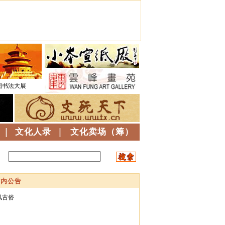
国书法大展
|
文化人录
|
文化卖场（筹）
站内公告
风古俗