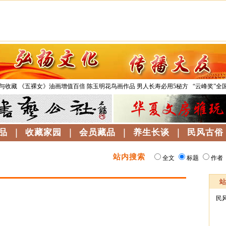
与收藏
《五裸女》油画增值百倍
陈玉明花鸟画作品
男人长寿必用5秘方
“云峰奖”全
品
|
收藏家园
|
会员藏品
|
养生长谈
|
民风古俗
站内搜索
全文
标题
作者
民